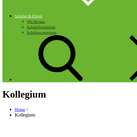
Schüler & Eltern
Wir für uns
Schulelternbeirat
Schülervertretung
Kollegium
Home
Kollegium