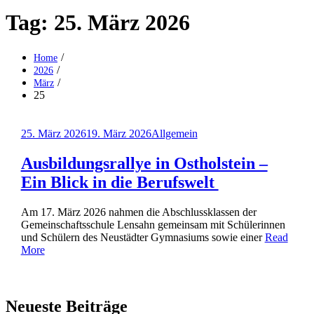
Tag:
25. März 2026
Home
2026
März
25
Posted
25. März 2026
19. März 2026
Allgemein
on
Ausbildungsrallye in Ostholstein –
Ein Blick in die Berufswelt
Am 17. März 2026 nahmen die Abschlussklassen der
Gemeinschaftsschule Lensahn gemeinsam mit Schülerinnen
und Schülern des Neustädter Gymnasiums sowie einer
Read
More
Neueste Beiträge