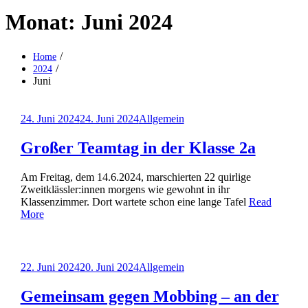
Monat:
Juni 2024
Home
2024
Juni
Posted
24. Juni 2024
24. Juni 2024
Allgemein
on
Großer Teamtag in der Klasse 2a
Am Freitag, dem 14.6.2024, marschierten 22 quirlige
Zweitklässler:innen morgens wie gewohnt in ihr
Klassenzimmer. Dort wartete schon eine lange Tafel
Read
More
Posted
22. Juni 2024
20. Juni 2024
Allgemein
on
Gemeinsam gegen Mobbing – an der