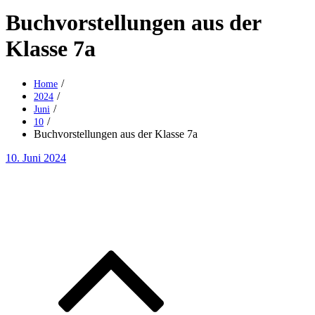
Buchvorstellungen aus der
Klasse 7a
Home
2024
Juni
10
Buchvorstellungen aus der Klasse 7a
Posted
10. Juni 2024
on
Beitragsnavigation