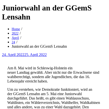
Juniorwahl an der GGemS
Lensahn
Home
2022
April
24
Juniorwahl an der GGemS Lensahn
Posted
24. April 2022
25. April 2022
on
Am 8. Mai wird in Schleswig-Holstein ein
neuer Landtag gewählt. Aber nicht nur die Erwachsene sind
wahlberechtigt, sondern alle Jugendlichen, die das 16.
Lebensjahr erreicht haben.
Um zu verstehen, wie Demokratie funktioniert, wird an
der GGemS Lensahn am 5. Mai eine Juniorwahl
durchgeführt. Das heißt, es gibt einen Wahlausschuss,
Wahllisten, ein Wählerverzeichnis, Wahlhelfer, Wahlkabinen
und alles andere, was zu einer Wahl dazugehört. Den